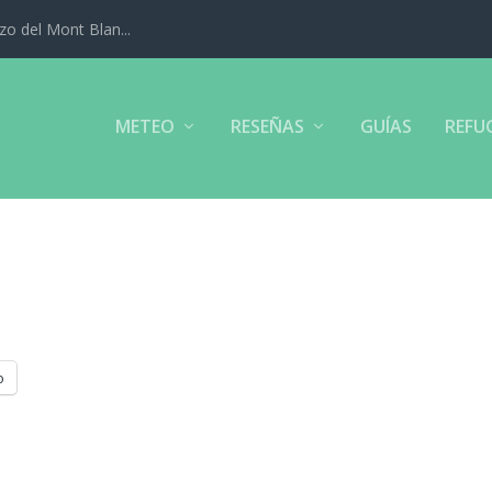
izo del Mont Blan...
METEO
RESEÑAS
GUÍAS
REFU
o