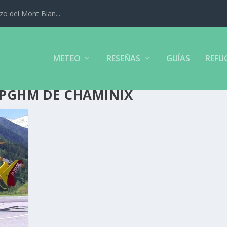
izo del Mont Blan...
METEO
RESEÑAS
GUÍAS
REFU
 PGHM DE CHAMINIX