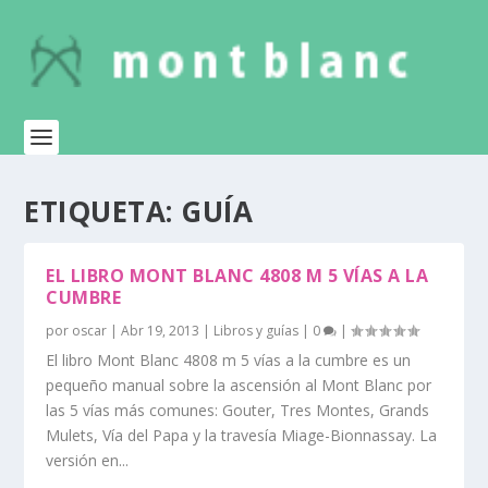
ETIQUETA:
GUÍA
EL LIBRO MONT BLANC 4808 M 5 VÍAS A LA
CUMBRE
por
oscar
|
Abr 19, 2013
|
Libros y guías
|
0
|
El libro Mont Blanc 4808 m 5 vías a la cumbre es un
pequeño manual sobre la ascensión al Mont Blanc por
las 5 vías más comunes: Gouter, Tres Montes, Grands
Mulets, Vía del Papa y la travesía Miage-Bionnassay. La
versión en...