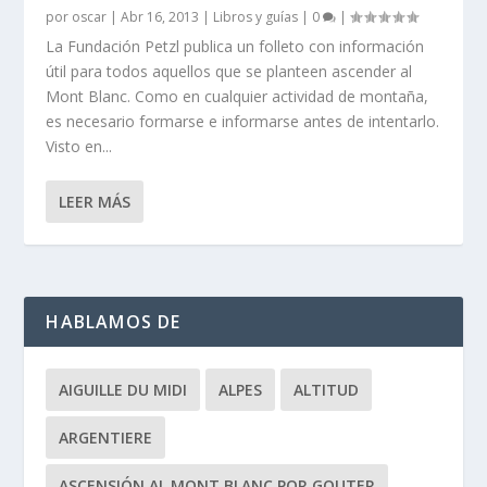
por
oscar
|
Abr 16, 2013
|
Libros y guías
|
0
|
La Fundación Petzl publica un folleto con información
útil para todos aquellos que se planteen ascender al
Mont Blanc. Como en cualquier actividad de montaña,
es necesario formarse e informarse antes de intentarlo.
Visto en...
LEER MÁS
HABLAMOS DE
AIGUILLE DU MIDI
ALPES
ALTITUD
ARGENTIERE
ASCENSIÓN AL MONT BLANC POR GOUTER