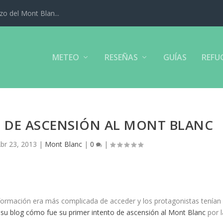
izo del Mont Blan...
METEO
RESEÑAS
GUÍAS
REFU
 DE ASCENSIÓN AL MONT BLANC
br 23, 2013
|
Mont Blanc
|
0
|
nformación era más complicada de acceder y los protagonistas tenían
su blog cómo fue su primer intento de ascensión al Mont Blanc
por l